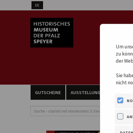
Um unse
zu könn
der Web
Sie hab
nicht n
GUTSCHEINE
AUSSTELLUNGEN
FÜHRU
NO
AN
DATE