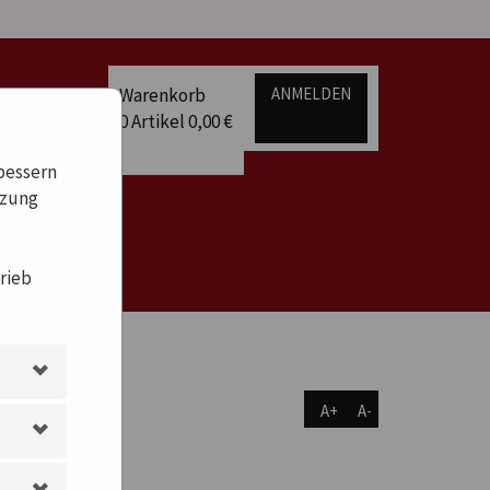
Warenkorb
ANMELDEN
0
Artikel
0,00 €
bessern
tzung
rieb
A+
A-