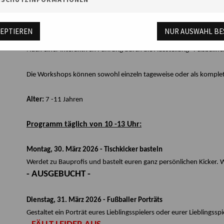
OSTERFERIENPROGRAMM "FUSSBALLFIEBER"
Passend zur Ausstellung "Fußballfieber. Derbys im Südwesten" war
ZEPTIEREN
NUR AUSWAHL BE
ein buntes Mitmachprogramm voller Kreativität!
Nach einer interaktiven Führung durch die Ausstellung "Fußballfieb
Die Workshops können sowohl einzeln tageweise oder als kompl
Alter:
7 -11 Jahren
Programm täglich von 10 -13 Uhr:
Montag, 30. März 2026 - Tischkicker basteln
Werdet zu Bauprofis und bastelt euren ganz persönlichen Kicker. W
- AUSGEBUCHT -
Dienstag, 31. März 2026 - Fußballer Porträts
Gestaltet ein Porträt eures Lieblingsspielers oder eurer Lieblingssp