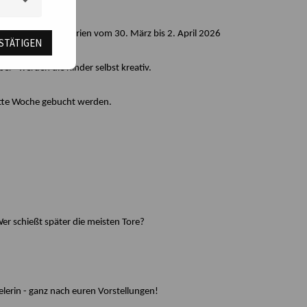
tet in den Osterferien vom 30. März bis 2. April 2026
STÄTIGEN
er" werden die Kinder selbst kreativ.
ette Woche gebucht werden.
er schießt später die meisten Tore?
ielerin - ganz nach euren Vorstellungen!