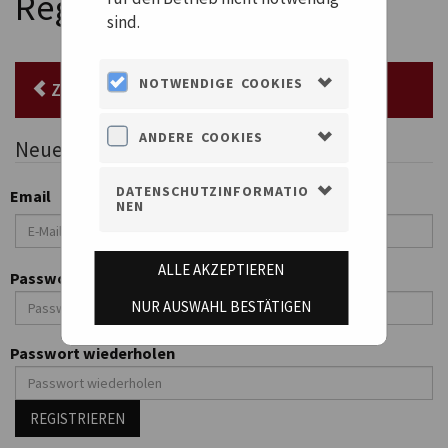
Registrieren
sind.
NOTWENDIGE COOKIES
ZURÜCK ZUR ANMELDUNG
ANDERE COOKIES
Neues Konto erstellen
DATENSCHUTZINFORMATIO
Email
NEN
ALLE AKZEPTIEREN
Passwort
NUR AUSWAHL BESTÄTIGEN
Passwort wiederholen