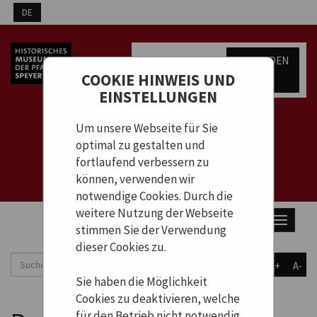
Warenkorb
ANMELDEN
COOKIE HINWEIS UND
0
Artikel
0,00 €
EINSTELLUNGEN
Um unsere Webseite für Sie
optimal zu gestalten und
fortlaufend verbessern zu
können, verwenden wir
notwendige Cookies. Durch die
weitere Nutzung der Webseite
Toggle
stimmen Sie der Verwendung
navigat
dieser Cookies zu.
A+
A-
Sie haben die Möglichkeit
Cookies zu deaktivieren, welche
für den Betrieb nicht notwendig